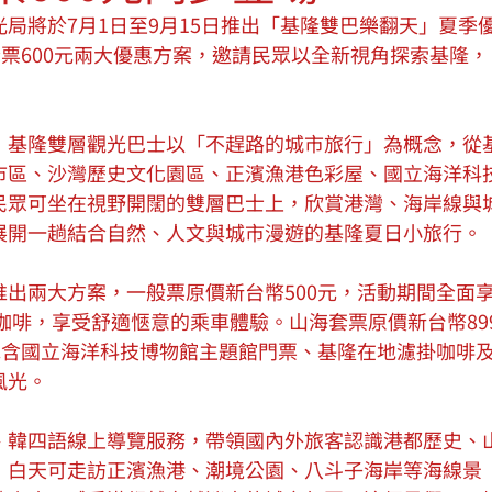
局將於7月1日至9月15日推出「基隆雙巴樂翻天」夏季
套票600元兩大優惠方案，邀請民眾以全新視角探索基隆，
，基隆雙層觀光巴士以「不趕路的城市旅行」為概念，從
市區、沙灣歷史文化園區、正濱漁港色彩屋、國立海洋科
民眾可坐在視野開闊的雙層巴士上，欣賞港灣、海岸線與
展開一趟結合自然、人文與城市漫遊的基隆夏日小旅行。
出兩大方案，一般票原價新台幣500元，活動期間全面
與咖啡，享受舒適愜意的乘車體驗。山海套票原價新台幣89
包含國立海洋科技博物館主題館門票、基隆在地濾掛咖啡
風光。
、韓四語線上導覽服務，帶領國內外旅客認識港都歷史、
，白天可走訪正濱漁港、潮境公園、八斗子海岸等海線景