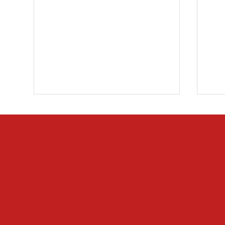
華府旅行社股份有限公司
代表人：廖泳淀
基隆雙層觀光巴士暫停營運公
迎
統一編號：16516968
告
跨
服務專線：04-23280093#117
巔峰