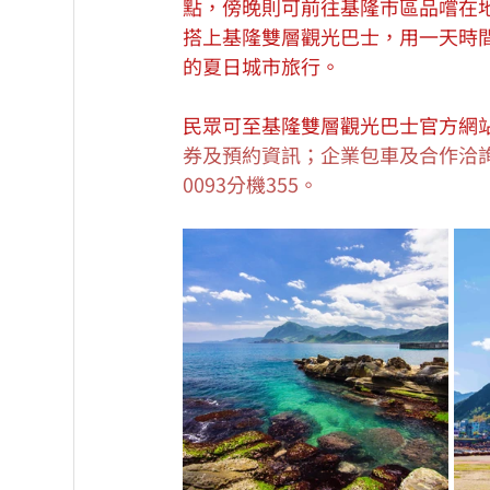
點，傍晚則可前往基隆市區品嚐在
搭上基隆雙層觀光巴士，用一天時
的夏日城市旅行。
民眾可至基隆雙層觀光巴士官方網站
券及預約資訊；企業包車及合作洽詢可
0093分機355。