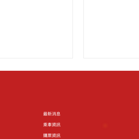
最新消息
接基隆400！「愛嶼搖滾」
基隆雙層觀光巴士
乘車資訊
國卡司今首度解封 日本搖滾
開啟海港山城全新
 Maki 與 KUZIRA 閃電登
購票資訊