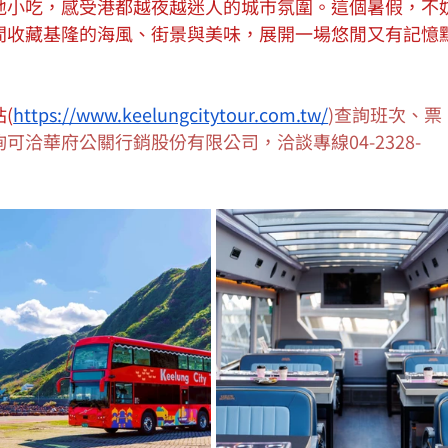
地小吃，感受港都越夜越迷人的城市氛圍。這個暑假，不
間收藏基隆的海風、街景與美味，展開一場悠閒又有記憶
(
https://www.keelungcitytour.com.tw/
)查詢班次、票
洽華府公關行銷股份有限公司，洽談專線04-2328-