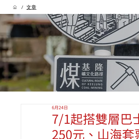
/
文章
6月24日
7/1起搭雙層
250元、山海套